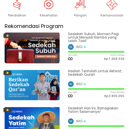
Kesehatan
Pangan
Kemanusiaan
Pendidikan
Rekomendasi Program
Sedekah Subuh, Momen Pagi
untuk Menjadi Hamba yang
Lebih Taat
IMG
Sisa waktu
Donasi Terkumpul
Rp7.458.336
Hadiah Terindah untuk Akhirat,
Sedekah Quran
IMG
Sisa waktu
Donasi Terkumpul
Rp3.805.055
Sedekah Hari Ini, Bahagiakan
Yatim Selamanya!
IMG