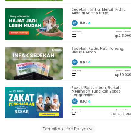
Sedekah, Ikhtiar Meraih Ridha
Allah di Setiap Hajat
IMG
Sisa waktu
Donasi Terkumpul
Rp215.000
Sedekah Rutin, Hati Tenang,
Hidup Berkah
IMG
Sisa waktu
Donasi Terkumpul
Rp80.030
Rezeki Bertambah, Berkah
Melimpah Tunaikan Zakat
Penghasilan
IMG
Sisa waktu
Donasi Terkumpul
Rp11.520.013
Tampilkan Lebih Banyak