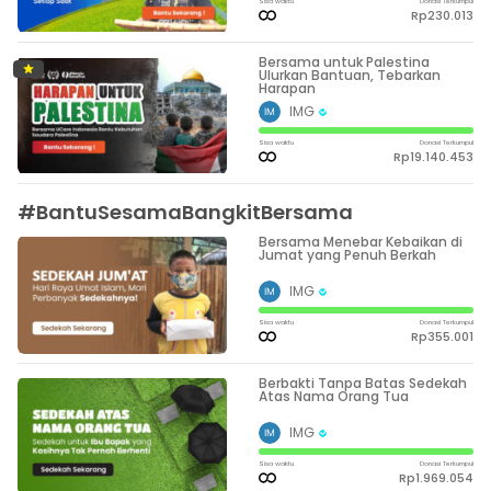
Sisa waktu
Donasi Terkumpul
Rp230.013
Bersama untuk Palestina
Ulurkan Bantuan, Tebarkan
Harapan
IMG
Sisa waktu
Donasi Terkumpul
Rp19.140.453
#BantuSesamaBangkitBersama
Bersama Menebar Kebaikan di
Jumat yang Penuh Berkah
IMG
Sisa waktu
Donasi Terkumpul
Rp355.001
Berbakti Tanpa Batas Sedekah
Atas Nama Orang Tua
IMG
Sisa waktu
Donasi Terkumpul
Rp1.969.054