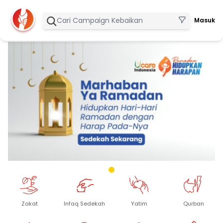
Masuk
Zakat
Infaq Sedekah
Yatim
Qurban