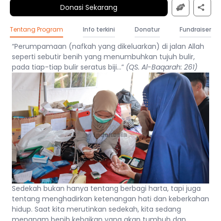
Donasi Sekarang
Tentang Program
Info terkini
Donatur
Fundraiser
“Perumpamaan (nafkah yang dikeluarkan) di jalan Allah
seperti sebutir benih yang menumbuhkan tujuh bulir,
pada tiap-tiap bulir seratus biji...”
(QS. Al-Baqarah: 261)
Sedekah bukan hanya tentang berbagi harta, tapi juga
tentang menghadirkan ketenangan hati dan keberkahan
hidup. Saat kita merutinkan sedekah, kita sedang
menanam benih kebaikan yang akan tumbuh dan